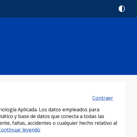
contrast
Contraer
minología Aplicada. Los datos empleados para
mático y base de datos que conecta a todas las
nte, faltas, accidentes o cualquier hecho relativo al
Continuar leyendo